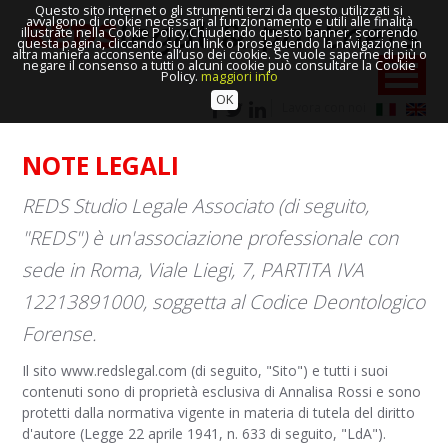
Questo sito internet o gli strumenti terzi da questo utilizzati si
avvalgono di cookie necessari al funzionamento e utili alle finalità
illustrate nella Cookie Policy.Chiudendo questo banner, scorrendo
questa pagina, cliccando su un link o proseguendo la navigazione in
altra maniera acconsente all’uso dei cookie. Se vuole saperne di più o
negare il consenso a tutti o alcuni cookie può consultare la Cookie
Policy.
maggiori info
OK
Lavora con noi
NOTE LEGALI
REDS Studio Legale Associato (di seguito,
"REDS") è un'associazione professionale con
sede in Roma, Viale Liegi, 7, PARTITA IVA
12213891000, soggetta al Codice Deontologico
Forense.
Il sito www.redslegal.com (di seguito, "Sito") e tutti i suoi
contenuti sono di proprietà esclusiva di Annalisa Rossi e sono
protetti dalla normativa vigente in materia di tutela del diritto
d'autore (Legge 22 aprile 1941, n. 633 di seguito, "LdA").